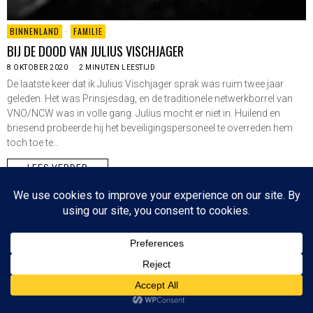
BINNENLAND
·
FAMILIE
BIJ DE DOOD VAN JULIUS VISCHJAGER
8 OKTOBER 2020
2 MINUTEN LEESTIJD
De laatste keer dat ik Julius Vischjager sprak was ruim twee jaar
geleden. Het was Prinsjesdag, en de traditionele netwerkborrel van
VNO/NCW was in volle gang. Julius mocht er niet in. Huilend en
briesend probeerde hij het beveiligingspersoneel te overreden hem
toch toe te…
LEES VERDER
Since 2003 © All Rights Reserved | Foto's Robbert Baruch tenzij anders vermeld
NIEUWSBRIEF
CONTACT
BOVEN