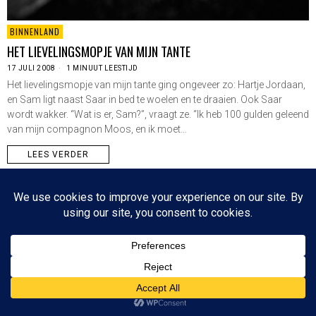
BINNENLAND
HET LIEVELINGSMOPJE VAN MIJN TANTE
17 JULI 2008
1 MINUUT LEESTIJD
Het lievelingsmopje van mijn tante ging ongeveer zo: Hartje Jordaan,
en Sam ligt naast Saar in bed te woelen en te draaien. Ook Saar
wordt wakker. “Wat is er, Sam?”, vraagt ze. “Ik heb 100 gulden geleend
van mijn compagnon Moos, en ik moet…
LEES VERDER
Since 2003 © All Rights Reserved | Foto's Robbert Baruch tenzij anders vermeld
NIEUWSBRIEF
CONTACT
BOVEN