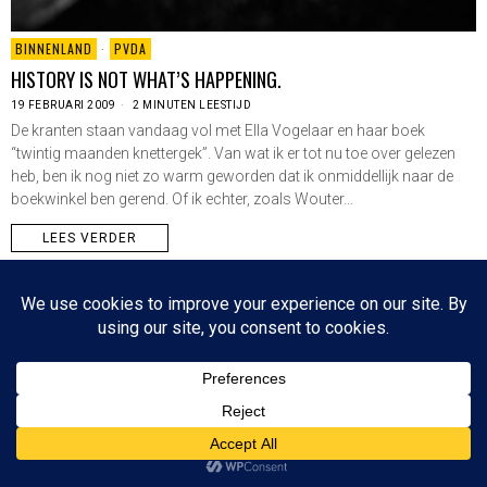
BINNENLAND
·
PVDA
HISTORY IS NOT WHAT’S HAPPENING.
19 FEBRUARI 2009
2 MINUTEN LEESTIJD
De kranten staan vandaag vol met Ella Vogelaar en haar boek
“twintig maanden knettergek”. Van wat ik er tot nu toe over gelezen
heb, ben ik nog niet zo warm geworden dat ik onmiddellijk naar de
boekwinkel ben gerend. Of ik echter, zoals Wouter…
LEES VERDER
Since 2003 © All Rights Reserved | Foto's Robbert Baruch tenzij anders vermeld
NIEUWSBRIEF
CONTACT
BOVEN