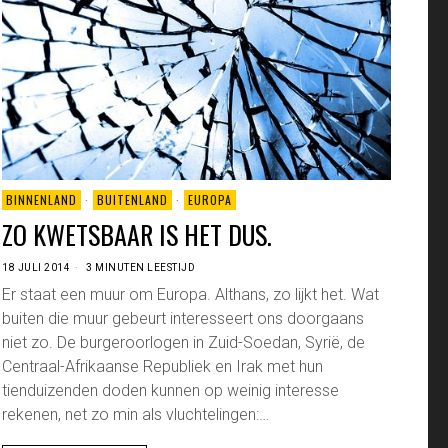
BINNENLAND
·
BUITENLAND
·
EUROPA
ZO KWETSBAAR IS HET DUS.
18 JULI 2014
3 MINUTEN LEESTIJD
Er staat een muur om Europa. Althans, zo lijkt het. Wat
buiten die muur gebeurt interesseert ons doorgaans
niet zo. De burgeroorlogen in Zuid-Soedan, Syrië, de
Centraal-Afrikaanse Republiek en Irak met hun
tienduizenden doden kunnen op weinig interesse
rekenen, net zo min als vluchtelingen:…