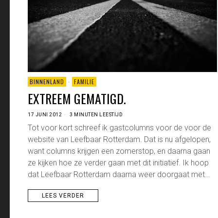
BINNENLAND
·
FAMILIE
EXTREEM GEMATIGD.
17 JUNI 2012
3 MINUTEN LEESTIJD
Tot voor kort schreef ik gastcolumns voor de voor de
website van Leefbaar Rotterdam. Dat is nu afgelopen,
want columns krijgen een zomerstop, en daarna gaan
ze kijken hoe ze verder gaan met dit initiatief. Ik hoop
dat Leefbaar Rotterdam daarna weer doorgaat met…
LEES VERDER