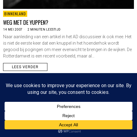
BINNENLAND
WEG MET DE YUPPEN?
14 MEI 2007
2 MINUTEN LEESTIJD
Naar aanleiding van een artikel in het AD discussieer ik ook mee. Het
is niet de eerste keer dat een knuppel in het hoenderhok wordt
gegooid bij pogingen om meer evenwicht te brengen in de wijken. De
Rotterdamwet is een recent voorbeeld, maar al…
LEES VERDER
Since 2003 © All Rights Reserved | Foto's Robbert Baruch tenzij anders vermeld
NIEUWSBRIEF
CONTACT
BOVEN