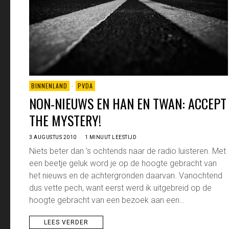
BINNENLAND
·
PVDA
NON-NIEUWS EN HAN EN TWAN: ACCEPT
THE MYSTERY!
3 AUGUSTUS 2010
1 MINUUT LEESTIJD
Niets beter dan ’s ochtends naar de radio luisteren. Met
een beetje geluk word je op de hoogte gebracht van
het nieuws en de achtergronden daarvan. Vanochtend
dus vette pech, want eerst werd ik uitgebreid op de
hoogte gebracht van een bezoek aan een…
LEES VERDER