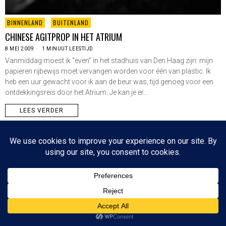
BINNENLAND
·
BUITENLAND
CHINESE AGITPROP IN HET ATRIUM
8 MEI 2009
1 MINUUT LEESTIJD
Vanmiddag moest ik “even” in het stadhuis van Den Haag zijn: mijn
papieren rijbewijs moet vervangen worden voor één van plastic. Ik
heb een uur gewacht voor ik aan de beur was; tijd genoeg voor een
ontdekkingsreis door het Atrium. Je kan je er…
LEES VERDER
Since 2003 © All Rights Reserved | Foto's Robbert Baruch tenzij anders vermeld
NIEUWSBRIEF
CONTACT
BOVEN