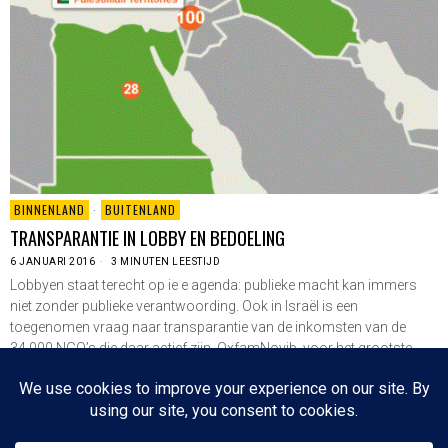
BINNENLAND
·
BUITENLAND
TRANSPARANTIE IN LOBBY EN BEDOELING
6 JANUARI 2016
3 MINUTEN LEESTIJD
Lobbyen staat terecht op ie e agenda: publieke macht kan immers
niet zonder publieke verantwoording. Ook in Israël is een
toegenomen vraag naar transparantie van de inkomsten van de
34.000 NGO’s die daar actief zijn. OxfamNovib, voor het grootste
gedeelte gefinancierd met overheidsgeld, is daar…
LEES VERDER