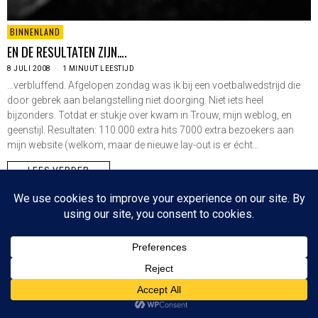
BINNENLAND
EN DE RESULTATEN ZIJN….
8 JULI 2008
1 MINUUT LEESTIJD
…verbluffend. Afgelopen zondag was ik bij een voetbalwedstrijd die
door gebrek aan belangstelling niet doorging. Niet iets heel
bijzonders. Totdat er stukje over kwam in Trouw, mijn weblog, en
geenstijl. Resultaten: 110.000 extra hits 7000 extra bezoekers aan
mijn website (welkom, maar de nieuwe lay-out is er écht…
LEES VERDER
Since 2003 © All Rights Reserved | Foto's Robbert Baruch tenzij anders vermeld
NIEUWSBRIEF
CONTACT
BOVEN