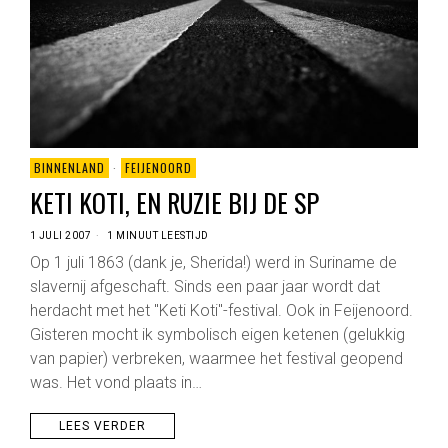
BINNENLAND
·
FEIJENOORD
KETI KOTI, EN RUZIE BIJ DE SP
1 JULI 2007
1 MINUUT LEESTIJD
Op 1 juli 1863 (dank je, Sherida!) werd in Suriname de
slavernij afgeschaft. Sinds een paar jaar wordt dat
herdacht met het "Keti Koti"-festival. Ook in Feijenoord.
Gisteren mocht ik symbolisch eigen ketenen (gelukkig
van papier) verbreken, waarmee het festival geopend
was. Het vond plaats in…
LEES VERDER