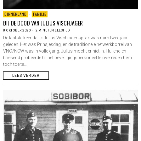
BINNENLAND
·
FAMILIE
BIJ DE DOOD VAN JULIUS VISCHJAGER
8 OKTOBER 2020
2 MINUTEN LEESTIJD
De laatste keer dat ik Julius Vischjager sprak was ruim twee jaar
geleden. Het was Prinsjesdag, en de traditionele netwerkborrel van
VNO/NCW was in volle gang. Julius mocht er niet in. Huilend en
briesend probeerde hij het beveiligingspersoneel te overreden hem
toch toe te…
LEES VERDER