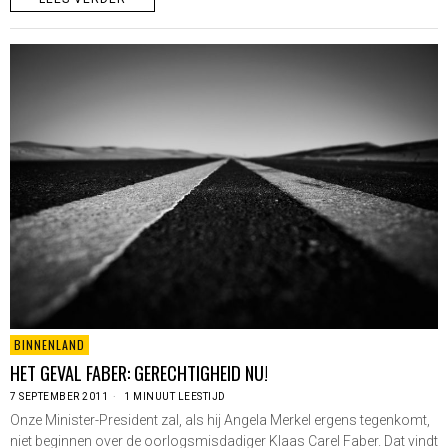
BINNENLAND
HET GEVAL FABER: GERECHTIGHEID NU!
7 SEPTEMBER 2011
1 MINUUT LEESTIJD
Onze Minister-President zal, als hij Angela Merkel ergens tegenkomt,
niet beginnen over de oorlogsmisdadiger Klaas Carel Faber. Dat vindt