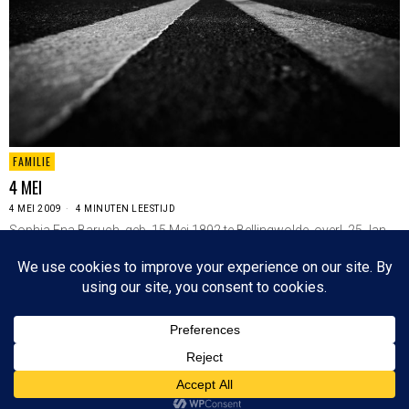
FAMILIE
4 MEI
4 MEI 2009
4 MINUTEN LEESTIJD
Sophia Ena Baruch, geb. 15 Mei 1892 te Bellingwolde, overl. 25 Jan
1943 te Auschwitz.…
LEES VERDER
Since 2003 © All Rights Reserved | Foto's Robbert Baruch tenzij anders vermeld
BOVEN
NIEUWSBRIEF
CONTACT