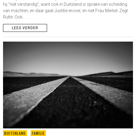
hij “niet verstandig”, want ook in Duitsland is sprake van scheiding
van machten, en daar gaat Justitie erover, en niet Frau Merkel. Zegt
Rutte. Ook…
LEES VERDER
BUITENLAND
·
FAMILIE