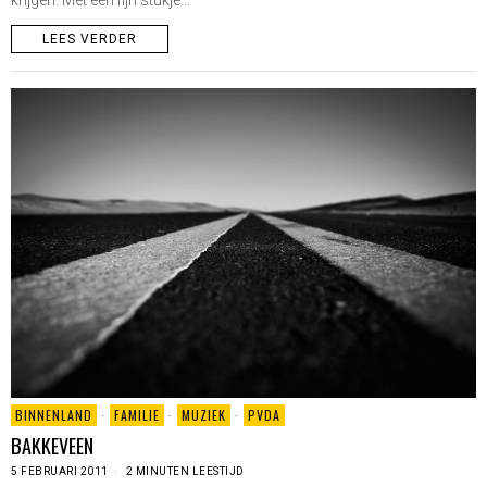
krijgen. Met een fijn stukje…
LEES VERDER
BINNENLAND
·
FAMILIE
·
MUZIEK
·
PVDA
BAKKEVEEN
5 FEBRUARI 2011
2 MINUTEN LEESTIJD