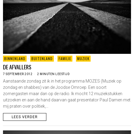
BINNENLAND
·
BUITENLAND
·
FAMILIE
·
MUZIEK
DE AFVALLERS
7 SEPTEMBER 2012
2 MINUTEN LEESTIJD
Aanstaande zondag zit ik in het programma MOZES (Muziek op
zondag en shabbes) van de Joodse Omroep. Een soort
zomergasten maar dan op de radio. Ik mocht 12 muziekstukken
uitzoeken en aan de hand daarvan gaat presentator Paul Damen met
mij praten over politiek,…
LEES VERDER