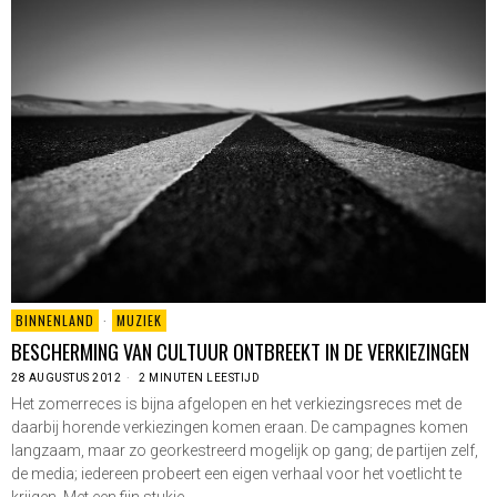
BINNENLAND
·
MUZIEK
BESCHERMING VAN CULTUUR ONTBREEKT IN DE VERKIEZINGEN
28 AUGUSTUS 2012
2 MINUTEN LEESTIJD
Het zomerreces is bijna afgelopen en het verkiezingsreces met de
daarbij horende verkiezingen komen eraan. De campagnes komen
langzaam, maar zo georkestreerd mogelijk op gang; de partijen zelf,
de media; iedereen probeert een eigen verhaal voor het voetlicht te