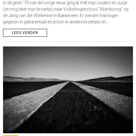
In de jaren ’70 van de vorige eeuw ging ik met mijn ouders en zusje
(en nog later mijn broertje) naar Volkshogeschool “Allardsoog” op
de Jarig van der Wielenwei in Bakkeveen. Er werden trainingen
gegeven in gebarentaal en je kon er andere broertjes en…
LEES VERDER