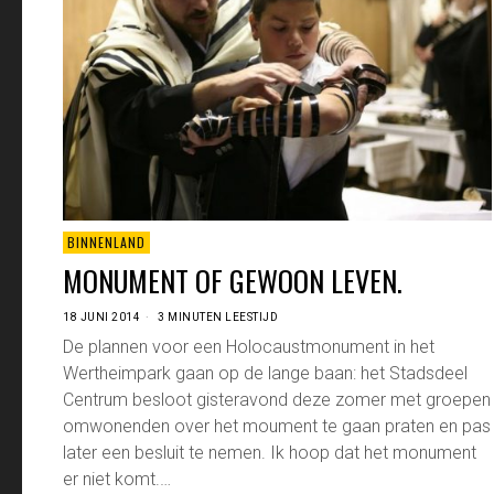
BINNENLAND
MONUMENT OF GEWOON LEVEN.
18 JUNI 2014
3 MINUTEN LEESTIJD
De plannen voor een Holocaustmonument in het
Wertheimpark gaan op de lange baan: het Stadsdeel
Centrum besloot gisteravond deze zomer met groepen
omwonenden over het moument te gaan praten en pas
later een besluit te nemen. Ik hoop dat het monument
er niet komt.…