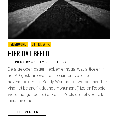
FEIJENOORD
·
UIT DE WIJK
HIER DAT BEELD!
10 SEPTEMBER 2008
1 MINUUT LEESTIJD
De afgelopen dagen hebben er nogal wat artikelen in
het AD gestaan over het monument voor de
havenarbeider dat Sandy Warnaar ontworpen heeft. Ik
vind het belangrijk dat het monument (“ijzeren Robbie”,
wordt het genoemd) er komt. Zoals de Hef voor alle
industrie staat…
LEES VERDER