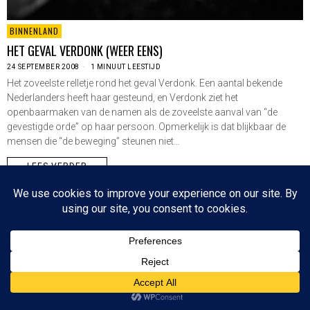
BINNENLAND
HET GEVAL VERDONK (WEER EENS)
24 SEPTEMBER 2008
1 MINUUT LEESTIJD
Het zoveelste relletje rond het geval Verdonk. Een aantal bekende
Nederlanders heeft haar gesteund, en Verdonk ziet het
openbaarmaken van de namen als de zoveelste aanval van “de
gevestigde orde” op haar persoon. Opmerkelijk is dat blijkbaar de
mensen die “de beweging” steunen niet…
LEES VERDER
Since 2003 © All Rights Reserved | Foto's Robbert Baruch tenzij anders vermeld
NIEUWSBRIEF
CONTACT
BOVEN