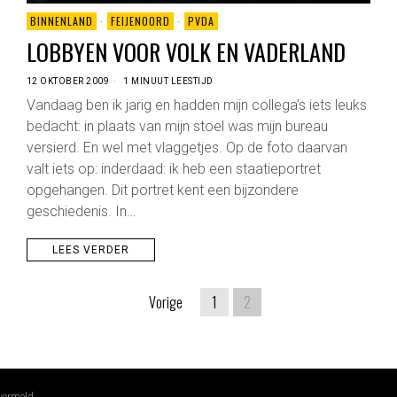
BINNENLAND
·
FEIJENOORD
·
PVDA
LOBBYEN VOOR VOLK EN VADERLAND
12 OKTOBER 2009
1 MINUUT LEESTIJD
Vandaag ben ik jarig en hadden mijn collega’s iets leuks
bedacht: in plaats van mijn stoel was mijn bureau
versierd. En wel met vlaggetjes. Op de foto daarvan
valt iets op: inderdaad: ik heb een staatieportret
opgehangen. Dit portret kent een bijzondere
geschiedenis. In…
LEES VERDER
Vorige
1
2
 vermeld