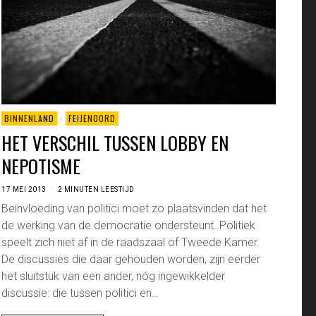
BINNENLAND
·
FEIJENOORD
HET VERSCHIL TUSSEN LOBBY EN
NEPOTISME
17 MEI 2013
2 MINUTEN LEESTIJD
Beinvloeding van politici moet zo plaatsvinden dat het
de werking van de democratie ondersteunt. Politiek
speelt zich niet af in de raadszaal of Tweede Kamer.
De discussies die daar gehouden worden, zijn eerder
het sluitstuk van een ander, nóg ingewikkelder
discussie: die tussen politici en…