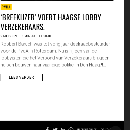
PVDA
‘BREEKIJZER’ VOERT HAAGSE LOBBY
VERZEKERAARS.
2 MEI 2009
1 MINUUT LEESTIJD
Robbert Baruch was tot vorig jaar deelraadbestuurder
voor de PvdA in Rotterdam. Nu is hij een van de
lobbyisten die het Verbond van Verzekeraars bruggen
helpen bouwen naar vijandige politici in Den Haag.¶…
LEES VERDER
NIEUWSBRIEF
CONTACT