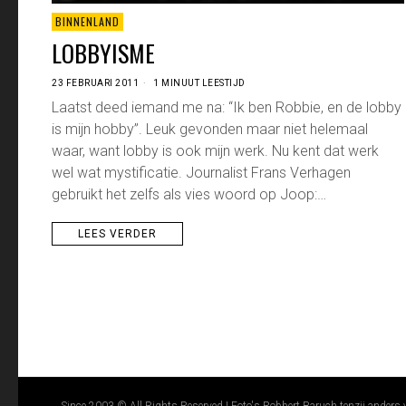
BINNENLAND
LOBBYISME
23 FEBRUARI 2011
1 MINUUT LEESTIJD
Laatst deed iemand me na: “Ik ben Robbie, en de lobby
is mijn hobby”. Leuk gevonden maar niet helemaal
waar, want lobby is ook mijn werk. Nu kent dat werk
wel wat mystificatie. Journalist Frans Verhagen
gebruikt het zelfs als vies woord op Joop:…
LEES VERDER
Since 2003 © All Rights Reserved | Foto's Robbert Baruch tenzij anders