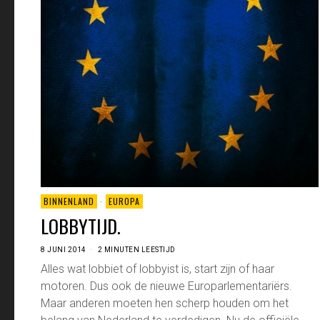
BINNENLAND
·
EUROPA
LOBBYTIJD.
8 JUNI 2014
2 MINUTEN LEESTIJD
Alles wat lobbiet of lobbyist is, start zijn of haar
motoren. Dus ook de nieuwe Europarlementariërs.
Maar anderen moeten hen scherp houden om het