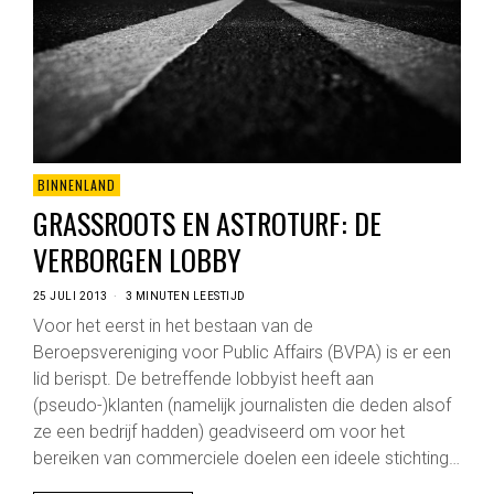
BINNENLAND
GRASSROOTS EN ASTROTURF: DE
VERBORGEN LOBBY
25 JULI 2013
3 MINUTEN LEESTIJD
Voor het eerst in het bestaan van de
Beroepsvereniging voor Public Affairs (BVPA) is er een
lid berispt. De betreffende lobbyist heeft aan
(pseudo-)klanten (namelijk journalisten die deden alsof
ze een bedrijf hadden) geadviseerd om voor het
bereiken van commerciele doelen een ideele stichting…