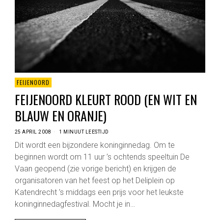
FEIJENOORD
FEIJENOORD KLEURT ROOD (EN WIT EN
BLAUW EN ORANJE)
25 APRIL 2008
1 MINUUT LEESTIJD
Dit wordt een bijzondere koninginnedag. Om te
beginnen wordt om 11 uur ’s ochtends speeltuin De
Vaan geopend (zie vorige bericht) en krijgen de
organisatoren van het feest op het Deliplein op
Katendrecht ’s middags een prijs voor het leukste
koninginnedagfestival. Mocht je in…