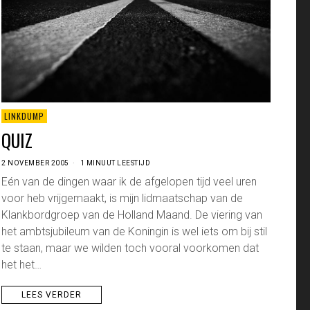
LINKDUMP
QUIZ
2 NOVEMBER 2005
1 MINUUT LEESTIJD
Eén van de dingen waar ik de afgelopen tijd veel uren
voor heb vrijgemaakt, is mijn lidmaatschap van de
Klankbordgroep van de Holland Maand. De viering van
het ambtsjubileum van de Koningin is wel iets om bij stil
te staan, maar we wilden toch vooral voorkomen dat
het het…
LEES VERDER