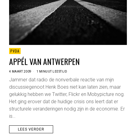
PVDA
APPÉL VAN ANTWERPEN
4 MAART 2009
1 MINUUT LEESTIJD
Jammer dat radio de nonverbale reactie van mijn
discussiegenoot Henk Boes niet kan laten zien, maar
gelukkig hebben we Twitter, Flickr en Mobypicture nog.
Het ging erover dat de huidige crisis ons leert dat er
structurele veranderingen nodig zijn in de economie. Er
is…
LEES VERDER