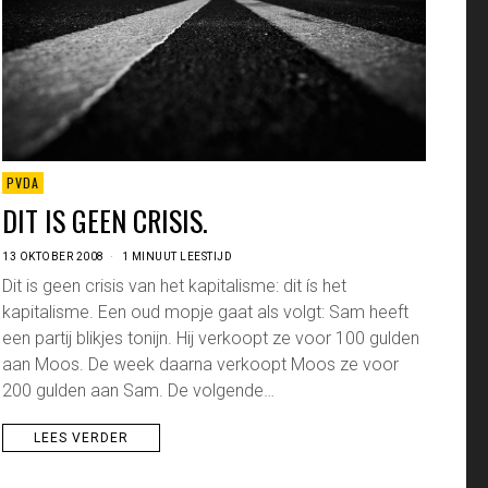
PVDA
DIT IS GEEN CRISIS.
13 OKTOBER 2008
1 MINUUT LEESTIJD
Dit is geen crisis van het kapitalisme: dit ís het
kapitalisme. Een oud mopje gaat als volgt: Sam heeft
een partij blikjes tonijn. Hij verkoopt ze voor 100 gulden
aan Moos. De week daarna verkoopt Moos ze voor
200 gulden aan Sam. De volgende…
LEES VERDER