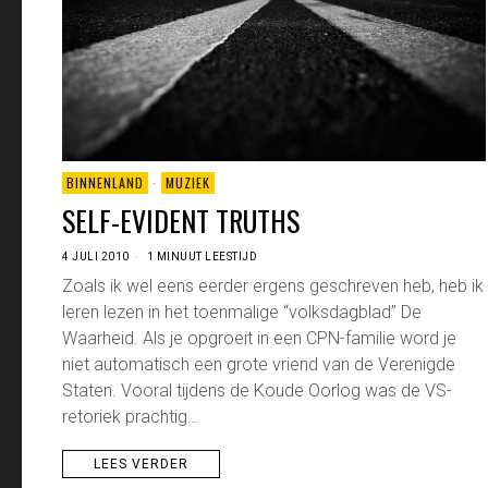
BINNENLAND
·
MUZIEK
SELF-EVIDENT TRUTHS
4 JULI 2010
1 MINUUT LEESTIJD
Zoals ik wel eens eerder ergens geschreven heb, heb ik
leren lezen in het toenmalige “volksdagblad” De
Waarheid. Als je opgroeit in een CPN-familie word je
niet automatisch een grote vriend van de Verenigde
Staten. Vooral tijdens de Koude Oorlog was de VS-
retoriek prachtig…
LEES VERDER