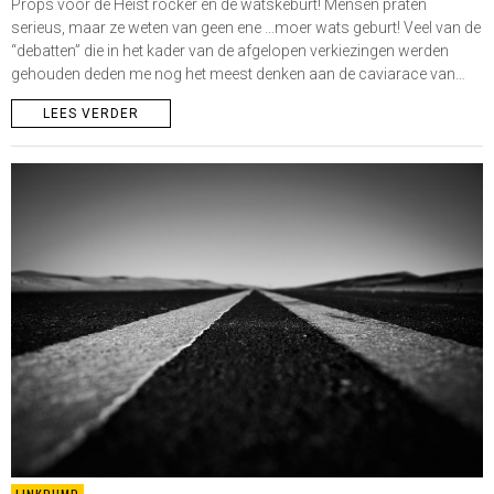
Props voor de Heist rocker en de watskeburt! Mensen praten
serieus, maar ze weten van geen ene …moer wats geburt! Veel van de
“debatten” die in het kader van de afgelopen verkiezingen werden
gehouden deden me nog het meest denken aan de caviarace van…
LEES VERDER