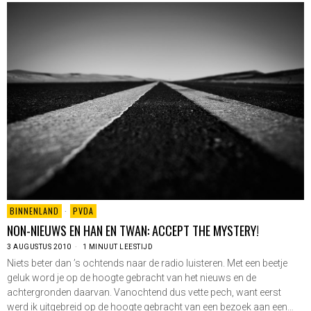
BINNENLAND
·
PVDA
NON-NIEUWS EN HAN EN TWAN: ACCEPT THE MYSTERY!
3 AUGUSTUS 2010
1 MINUUT LEESTIJD
Niets beter dan ’s ochtends naar de radio luisteren. Met een beetje
geluk word je op de hoogte gebracht van het nieuws en de
achtergronden daarvan. Vanochtend dus vette pech, want eerst
werd ik uitgebreid op de hoogte gebracht van een bezoek aan een…