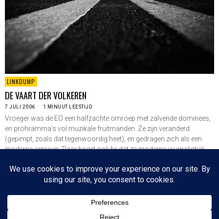
LINKDUMP
DE VAART DER VOLKEREN
7 JULI 2006
1 MINUUT LEESTIJD
Vroeger was de EO een halfzachte omroep met zalvende dominees,
en prohramma’s vol muzikale fruitmanden. Ze zijn veranderd
(gepimpt, zoals dat tegenwoordig heet), en gedragen zich als een
moderne omroep. Daar hoort ook bij dat ze moderne journalistiek
bedrijven. Schamperen, niet doorvragen, niet weten…
LEES VERDER
Since 2003 © All Rights Reserved | Foto's Robbert Baruch tenzij anders vermeld