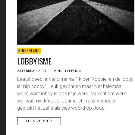
BINNENLAND
LOBBYISME
23 FEBRUARI 2011
1 MINUUT LEESTIJD
Laatst deed iemand me na: “Ik ben Robbie, en de lobby
is mijn hobby”. Leuk gevonden maar niet helemaal
waar, want lobby is ook mijn werk. Nu kent dat werk
wel wat mystificatie. Journalist Frans Verhagen
gebruikt het zelfs als vies woord op Joop:…
LEES VERDER