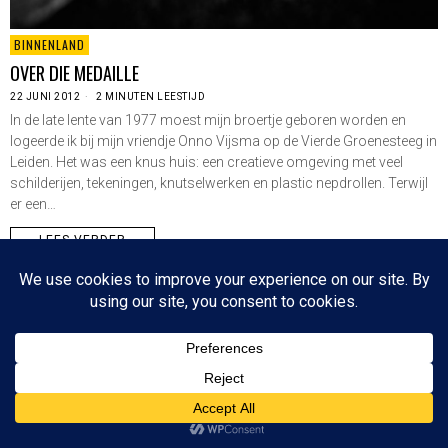
BINNENLAND
OVER DIE MEDAILLE
22 JUNI 2012
2 MINUTEN LEESTIJD
In de late lente van 1977 moest mijn broertje geboren worden en
logeerde ik bij mijn vriendje Onno Vijsma op de Vierde Groenesteeg in
Leiden. Het was een knus huis: een creatieve omgeving met veel
schilderijen, tekeningen, knutselwerken en plastic nepdrollen. Terwijl
er een…
LEES VERDER
Since 2003 © All Rights Reserved | Foto's Robbert Baruch tenzij anders vermeld
NIEUWSBRIEF
CONTACT
BOVEN