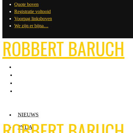
Quote boven
Registratie voltooid
Voorpag linksboven
We zijn er bijna…
ROBBERT BARUCH
NIEUWS
ROBBERT BARUCH
PVDA