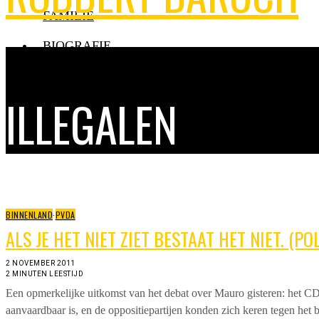
FAMILIE
BIOGRAFIE
Blader tags
ILLEGALEN
BINNENLAND
·
PVDA
ALS JE HET NIET ZIET BESTAAT HET NIET. (PO
2 NOVEMBER 2011
2 MINUTEN LEESTIJD
Een opmerkelijke uitkomst van het debat over Mauro gisteren: het CDA
aanvaardbaar is, en de oppositiepartijen konden zich keren tegen het