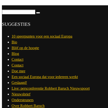
SUGGESTIES
10 speerpunten voor een sociaal Europa
Bio
Blijf op de hoogte
Blog
Contact
Contact
Doe mee
Een sociaal Europa dat voor iedereen werkt
Geslaagd!
Live: persconferentie Robbert Baruch Nieuwspoort
Nieuwsbrief
Ondersteuners
Over Robbert Baruch