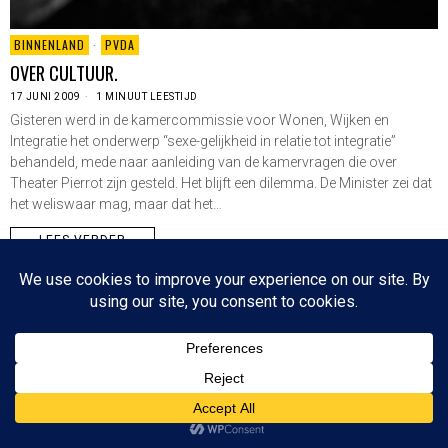
BINNENLAND
·
PVDA
OVER CULTUUR.
17 JUNI 2009
1 MINUUT LEESTIJD
Gisteren werd in de kamercommissie voor Wonen, Wijken en
Integratie het onderwerp “sexe-gelijkheid in relatie tot integratie”
behandeld, mede naar aanleiding van de kamervragen die over
Theater Pierrot zijn gesteld. Het blijft een dilemma. De Minister zei dat
het weliswaar mag, maar dat het…
LEES VERDER
Since 2003 © All Rights Reserved | Foto's Robbert Baruch tenzij anders vermeld
NIEUWSBRIEF
CONTACT
BOVEN