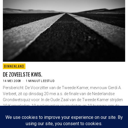
BINNENLAND
DE ZOVEELSTE KWIS.
14 MEI 2008
1 MINUUT LEESTIJD
Persbericht: De Voorzitter van de Tweede Kamer, mevrouw Gerdi A.
Verbeet, zit op dinsdag 20 mei a.s. de finale van de Nederlandse
Grondwetsquiz voor. In de Oude Zaal van de Tweede Kamer strijden
10 Kamerleden, 10 parlementair journalisten en 10 burgers om de
titel…
LEES VERDER