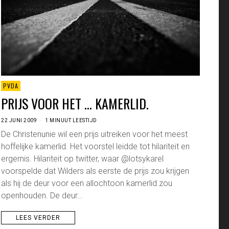
PVDA
PRIJS VOOR HET … KAMERLID.
22 JUNI 2009
1 MINUUT LEESTIJD
De Christenunie wil een prijs uitreiken voor het meest
hoffelijke kamerlid. Het voorstel leidde tot hilariteit en
ergernis. Hilariteit op twitter, waar @lotsykarel
voorspelde dat Wilders als eerste de prijs zou krijgen
als hij de deur voor een allochtoon kamerlid zou
openhouden. De deur…
LEES VERDER