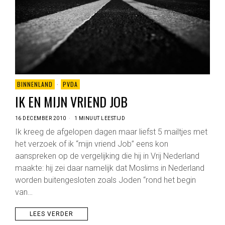
BINNENLAND
·
PVDA
IK EN MIJN VRIEND JOB
16 DECEMBER 2010
1 MINUUT LEESTIJD
Ik kreeg de afgelopen dagen maar liefst 5 mailtjes met
het verzoek of ik “mijn vriend Job” eens kon
aanspreken op de vergelijking die hij in Vrij Nederland
maakte: hij zei daar namelijk dat Moslims in Nederland
worden buitengesloten zoals Joden “rond het begin
van…
LEES VERDER