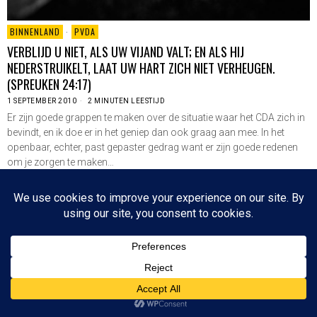
BINNENLAND
·
PVDA
VERBLIJD U NIET, ALS UW VIJAND VALT; EN ALS HIJ
NEDERSTRUIKELT, LAAT UW HART ZICH NIET VERHEUGEN.
(SPREUKEN 24:17)
1 SEPTEMBER 2010
2 MINUTEN LEESTIJD
Er zijn goede grappen te maken over de situatie waar het CDA zich in
bevindt, en ik doe er in het geniep dan ook graag aan mee. In het
openbaar, echter, past gepaster gedrag want er zijn goede redenen
om je zorgen te maken…
LEES VERDER
Since 2003 © All Rights Reserved | Foto's Robbert Baruch tenzij anders vermeld
NIEUWSBRIEF
CONTACT
BOVEN