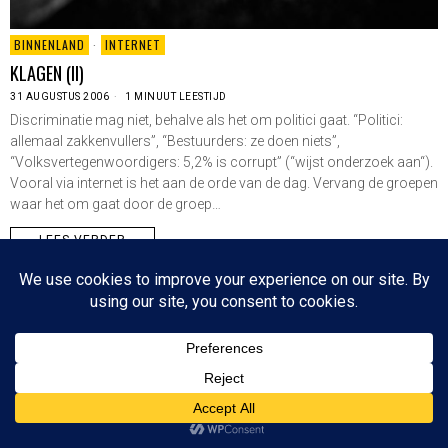
BINNENLAND
·
INTERNET
KLAGEN (II)
31 AUGUSTUS 2006
1 MINUUT LEESTIJD
Discriminatie mag niet, behalve als het om politici gaat. “Politici:
allemaal zakkenvullers”, “Bestuurders: ze doen niets”,
“Volksvertegenwoordigers: 5,2% is corrupt” (“wijst onderzoek aan“).
Vooral via internet is het aan de orde van de dag. Vervang de groepen
waar het om gaat door de groep…
LEES VERDER
Since 2003 © All Rights Reserved | Foto's Robbert Baruch tenzij anders vermeld
NIEUWSBRIEF
CONTACT
BOVEN