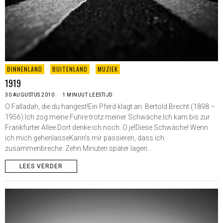
BINNENLAND
·
BUITENLAND
·
MUZIEK
1919
30 AUGUSTUS 2010
1 MINUUT LEESTIJD
O Falladah, die du hangest!Ein Pferd klagt an. Bertold Brecht (1898 –
1956) Ich zog meine Fuhre trotz meiner Schwäche.Ich kam bis zur
Frankfurter Allee.Dort denke ich noch: O je!Diese Schwäche! Wenn
ich mich gehenlasseKann’s mir passieren, dass ich
zusammenbreche. Zehn Minuten später lagen…
LEES VERDER