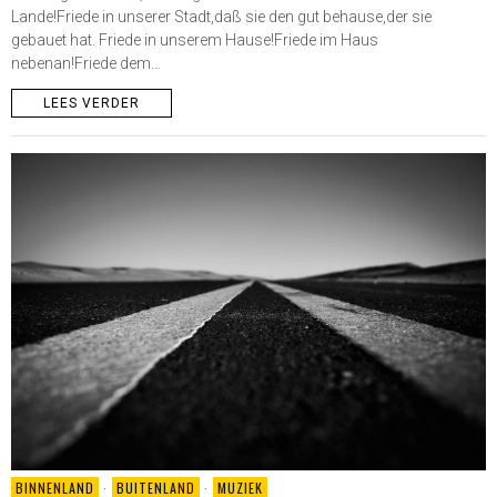
Lande!Friede in unserer Stadt,daß sie den gut behause,der sie
gebauet hat. Friede in unserem Hause!Friede im Haus
nebenan!Friede dem…
LEES VERDER
BINNENLAND
·
BUITENLAND
·
MUZIEK