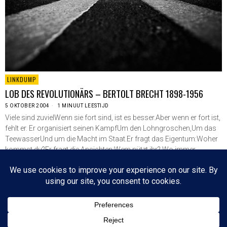
LINKDUMP
LOB DES REVOLUTIONÄRS – BERTOLT BRECHT 1898-1956
5 OKTOBER 2004
1 MINUUT LEESTIJD
Viele sind zuvielWenn sie fort sind, ist es besser.Aber wenn er fort ist,
fehlt er. Er organisiert seinen KampfUm den Lohngroschen,Um das
TeewasserUnd um die Macht im Staat.Er fragt das Eigentum:Woher
kommst du?Er fragt die Ansichten:Wem nützt ihr? Wo immer
geschwiegen wirdDort wird er…
LEES VERDER
Since 2003 © All Rights Reserved | Foto's Robbert Baruch tenzij anders vermeld