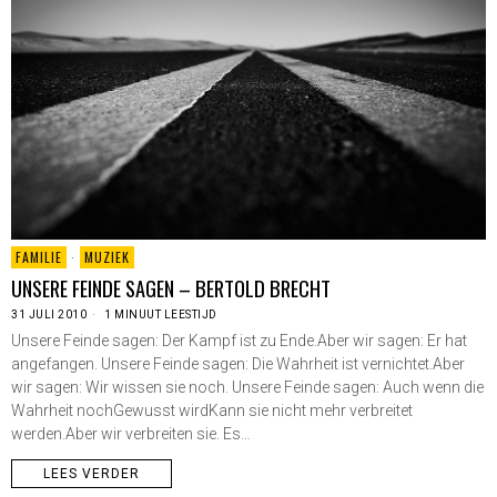
FAMILIE
·
MUZIEK
UNSERE FEINDE SAGEN – BERTOLD BRECHT
31 JULI 2010
1 MINUUT LEESTIJD
Unsere Feinde sagen: Der Kampf ist zu Ende.Aber wir sagen: Er hat
angefangen. Unsere Feinde sagen: Die Wahrheit ist vernichtet.Aber
wir sagen: Wir wissen sie noch. Unsere Feinde sagen: Auch wenn die
Wahrheit nochGewusst wirdKann sie nicht mehr verbreitet
werden.Aber wir verbreiten sie. Es…
LEES VERDER