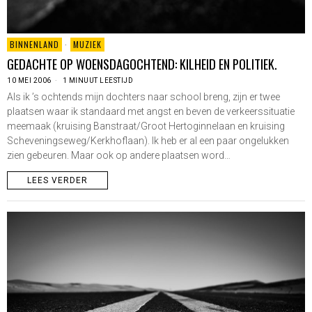
BINNENLAND
·
MUZIEK
GEDACHTE OP WOENSDAGOCHTEND: KILHEID EN POLITIEK.
10 MEI 2006
1 MINUUT LEESTIJD
Als ik ’s ochtends mijn dochters naar school breng, zijn er twee
plaatsen waar ik standaard met angst en beven de verkeerssituatie
meemaak (kruising Banstraat/Groot Hertoginnelaan en kruising
Scheveningseweg/Kerkhoflaan). Ik heb er al een paar ongelukken
zien gebeuren. Maar ook op andere plaatsen word…
LEES VERDER