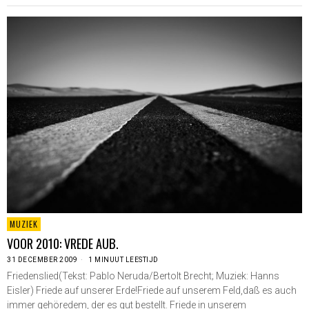
MUZIEK
VOOR 2010: VREDE AUB.
31 DECEMBER 2009
1 MINUUT LEESTIJD
Friedenslied(Tekst: Pablo Neruda/Bertolt Brecht; Muziek: Hanns
Eisler) Friede auf unserer Erde!Friede auf unserem Feld,daß es auch
immer gehöredem, der es gut bestellt. Friede in unserem