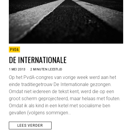
PVDA
DE INTERNATIONALE
1 MEI 2013
2 MINUTEN LEESTIJD
Op het PvdA-congres van vorige week werd aan het
einde traditiegetrouw De Internationale gezongen.
Omdat niet iedereen de tekst kent, werd die op een
groot scherm geprojecteerd, maar helaas met fouten.
Omdat ik als kind in een ketel met socialisme ben
gevallen (volgens sommigen…
LEES VERDER