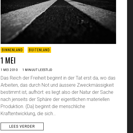
BINNENLAND
·
BUITENLAND
1 MEI
1 MEI 2010
1 MINUUT LEESTIJD
Das Reich der Freiheit beginnt in der Tat erst da, wo das
Arbeiten, das durch Not und äussere Zweckmässigkeit
bestimmt ist, aufhört: es liegt also der Natur der Sache
nach jenseits der Sphäre der eigentlichen materiellen
Produktion. (Da) beginnt die menschliche
Kraftentwicklung, die sich…
LEES VERDER