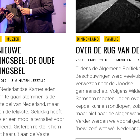
D
·
MUZIEK
BINNENLAND
·
FAMILIE
 NIEUWE
OVER DE RUG VAN DE
NGSBEL: DE OUDE
25 SEPTEMBER 2016
6 MINUTEN LEES
INGSBEL
Tijdens de Algemene Politiek
Beschouwingen werd veelvul
2017
3 MINUTEN LEESTIJD
verwezen naar de Joodse
e Nederlandse Kamerleden
gemeenschap. Volgens Wilde
m te gaan stemmen is de
Samsom moeten Joden over
ste bel van Nederland, maar
keppel kunnen rondlopen; zo
n de lelijkste. Gelukkig heeft
maar niet naar de slager wan
er een mooi alternatief voor
Verder werden we vooral geb
erd. Gisteren reikte ik hem
“bewijzen” wat wél Nederlands
 haar uit aan de Vaste