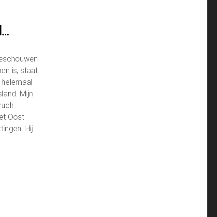
E
N…
 beschouwen
en is, staat
m helemaal
sland. Mijn
ruch
het Oost-
ingen. Hij