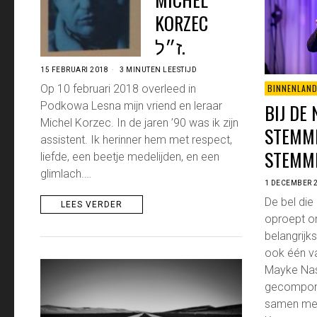
KORZEC
ז״ל‎.
15 FEBRUARI 2018
3 MINUTEN LEESTIJD
BINNENLAN
Op 10 februari 2018 overleed in
BIJ DE
Podkowa Lesna mijn vriend en leraar
Michel Korzec. In de jaren ’90 was ik zijn
STEMMI
assistent. Ik herinner hem met respect,
STEMM
liefde, een beetje medelijden, en een
glimlach.…
1 DECEMBER 
De bel di
LEES VERDER
oproept o
belangrijk
ook één va
Mayke Nas 
gecompone
samen met