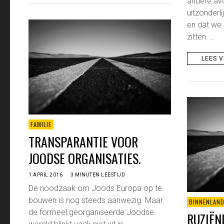
andere avo
uitzonderli
en dat we 
zitten. …
LEES 
FAMILIE
TRANSPARANTIE VOOR
JOODSE ORGANISATIES.
1 APRIL 2016
3 MINUTEN LEESTIJD
De noodzaak om Joods Europa op te
bouwen is nog steeds aanwezig. Maar
BINNENLAN
de formeel georganiseerde Joodse
RUZIËN