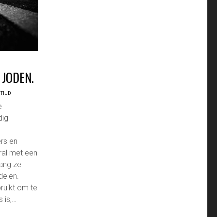
 JODEN.
TIJD
e
dig
rs en
al met een
lang ze
delen.
ruikt om te
 is,…