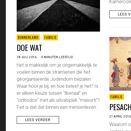
Kamercom
LEES 
BINNENLAND
·
FAMILIE
DOE WAT
18 JULI 2016
4 MINUTEN LEESTIJD
Het is makkelijk om je ongemakkelijk te
voelen binnen de stramienen die het
georganiseerde Jodendom bepalen.
Waar hoor je bij, en hoe beleef je het? Is
er alleen keuze tussen “liberaal” en
FAMILIE
“orthodox” met als uitvalsplek “masorti”?
PESACH
Feit is dat dat binnen een mensenleven…
21 APRIL 201
LEES VERDER
Waarom is