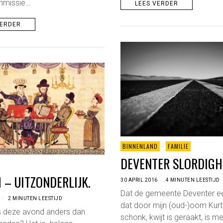
missie…
LEES VERDER
VERDER
BINNENLAND
·
FAMILIE
DEVENTER SLORDIG
 – UITZONDERLIJK.
30 APRIL 2016
4 MINUTEN LEESTIJD
Dat de gemeente Deventer ee
6
2 MINUTEN LEESTIJD
dat door mijn (oud-)oom Kurt
 deze avond anders dan
schonk, kwijt is geraakt, is m