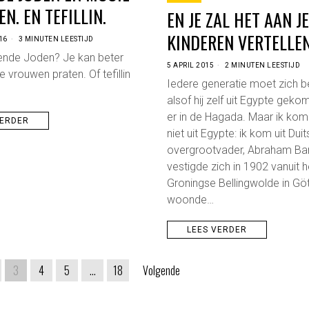
N. EN TEFILLIN.
EN JE ZAL HET AAN J
KINDEREN VERTELLE
16
3 MINUTEN LEESTIJD
nde Joden? Je kan beter
5 APRIL 2015
2 MINUTEN LEESTIJD
 vrouwen praten. Of tefillin
Iedere generatie moet zich
alsof hij zelf uit Egypte gekom
er in de Hagada. Maar ik ko
VERDER
niet uit Egypte: ik kom uit Duit
overgrootvader, Abraham Ba
vestigde zich in 1902 vanuit 
Groningse Bellingwolde in Gött
woonde…
LEES VERDER
3
4
5
…
18
Volgende