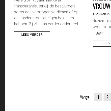
wereld blinkt vaak niet uit in
VROUWE
transparantie, terwijl de bestuurders
soms een vermogen verdienen of op
1 JANUARI 20
een andere manier eigen belangen
Ruziemake
hebben. Zij zijn dan eerder onderdeel…
over mooie
leggen.…
LEES VERDER
LEES 
Vorige
1
2