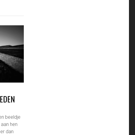
HEDEN
n beeldje
 aan hen
eer dan