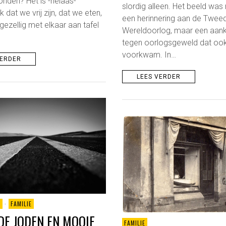
nden? Het is -helaas-
slordig alleen. Het beeld was 
jk dat we vrij zijn, dat we eten,
een herinnering aan de Twee
gezellig met elkaar aan tafel
Wereldoorlog, maar een aank
tegen oorlogsgeweld dat ook
voorkwam. In…
VERDER
LEES VERDER
D
·
FAMILIE
DE JODEN EN MOOIE
FAMILIE