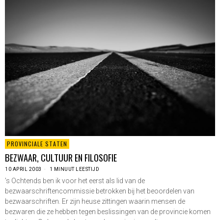
PROVINCIALE STATEN
BEZWAAR, CULTUUR EN FILOSOFIE
10 APRIL 2003
1 MINUUT LEESTIJD
’s Ochtends ben ik voor het eerst als lid van de
bezwaarschriftencommissie betrokken bij het beoordelen van
bezwaarschriften. Er zijn heuse zittingen waarin mensen de
bezwaren die ze hebben tegen beslissingen van de provincie komen