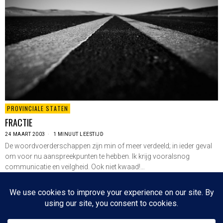
PROVINCIALE STATEN
FRACTIE
24 MAART 2003
1 MINUUT LEESTIJD
De woordvoerderschappen zijn min of meer verdeeld; in ieder geval
om voor nu aanspreekpunten te hebben. Ik krijg vooralsnog
communicatie en veilgheid. Ook niet kwaad!…
LEES VERDER
Vorige
1
…
146
147
148
149
Volgende