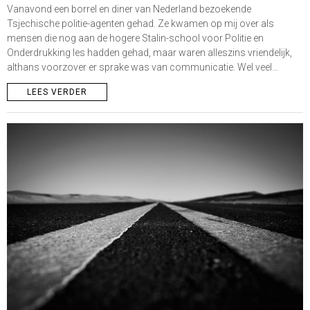
Vanavond een borrel en diner van Nederland bezoekende
Tsjechische politie-agenten gehad. Ze kwamen op mij over als
mensen die nog aan de hogere Stalin-school voor Politie en
Onderdrukking les hadden gehad, maar waren alleszins vriendelijk,
althans voorzover er sprake was van communicatie. Wel veel…
LEES VERDER