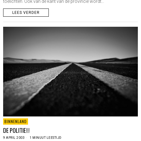
toelichten. Ook van de kant van de provincie wordt…
LEES VERDER
BINNENLAND
DE POLITIE!!!
9 APRIL 2003
1 MINUUT LEESTIJD