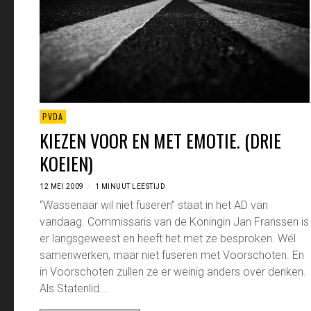
PVDA
KIEZEN VOOR EN MET EMOTIE. (DRIE
KOEIEN)
12 MEI 2009
1 MINUUT LEESTIJD
“Wassenaar wil niet fuseren” staat in het AD van
vandaag. Commissaris van de Koningin Jan Franssen is
er langsgeweest en heeft het met ze besproken. Wél
samenwerken, maar niet fuseren met Voorschoten. En
in Voorschoten zullen ze er weinig anders over denken.
Als Statenlid…