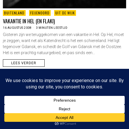
BUITENLAND
·
FEIJENOORD
·
UIT DE WIJK
VAKANTIE IN HEL (EN FLAKI)
16 AUGUSTUS 2008
3 MINUTEN LEESTIJD
Gisteren zijn we teruggekomen van een vakantie in Hel. Op Hel, moet
je zeggen, want net als Katendrecht is het een schiereiland. Hel ligt
tegenover Gdansk, en scheidt de Golf van Gdansk met de Oostzee.
Het is een prachtig natuurgebied, en pas sinds een…
LEES VERDER
Since 2003 © All Rights Reserved | Foto's Robbert Baruch tenzij anders vermeld
NIEUWSBRIEF
CONTACT
BOVEN