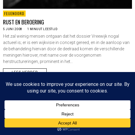
FEIJENOORD
RUST EN BEROERING
5 JUNI 2008
1 MINUUT LEESTIJD
Het zal weinig mensen ontgaan dat het dossier Vreewijk nogal
actueel is; er is een wijkvisie in concept gereed, en in de aanloop van
de behandeling hiervan door de deelraad komen de verschillende
meningen hierover, met name over de voorgenomen
herstructureringen, prominent in het…
LEES VERDER
Since 2003 © All Rights Reserved | Foto's Robbert Baruch tenzij anders vermeld
NIEUWSBRIEF
CONTACT
BOVEN