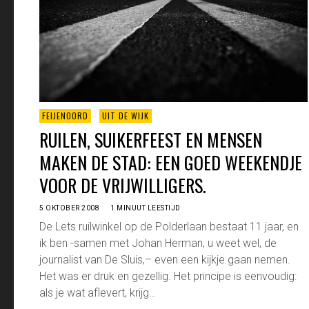
FEIJENOORD
·
UIT DE WIJK
RUILEN, SUIKERFEEST EN MENSEN
MAKEN DE STAD: EEN GOED WEEKENDJE
VOOR DE VRIJWILLIGERS.
5 OKTOBER 2008
1 MINUUT LEESTIJD
De Lets ruilwinkel op de Polderlaan bestaat 11 jaar, en
ik ben -samen met Johan Herman, u weet wel, de
journalist van De Sluis,– even een kijkje gaan nemen.
Het was er druk en gezellig. Het principe is eenvoudig:
als je wat aflevert, krijg…