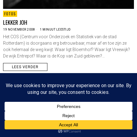
FOTOS
LEKKER JOH
19 NOVEMBER 2008
1 MINUUT LEESTIJD
Het COS (Centrum voor Onderzoek en Statistiek van de stad
Rotterdam) is doorgaans erg betrouwbaar, maar af en toe zijn ze
ook helemaal de weg kwijt. Waar ligt Bloemhof? Waar ligt Vreewijk?
De wijk Entrepot? Waar is de Kop van Zuid gebleven?…
LEES VERDER
Since 2003 © All Rights Reserved | Foto's Robbert Baruch tenzij anders vermeld
NIEUWSBRIEF
CONTACT
BOVEN