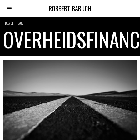
ROBBERT BARUCH
BLADER TAGS
OVERHEIDSFINANC