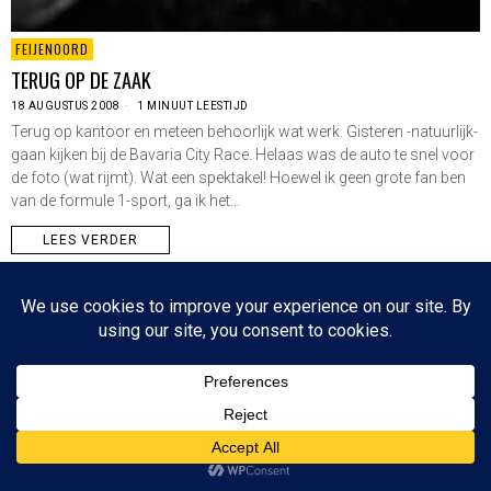
FEIJENOORD
TERUG OP DE ZAAK
18 AUGUSTUS 2008
1 MINUUT LEESTIJD
Terug op kantoor en meteen behoorlijk wat werk. Gisteren -natuurlijk-
gaan kijken bij de Bavaria City Race. Helaas was de auto te snel voor
de foto (wat rijmt). Wat een spektakel! Hoewel ik geen grote fan ben
van de formule 1-sport, ga ik het…
LEES VERDER
Since 2003 © All Rights Reserved | Foto's Robbert Baruch tenzij anders vermeld
NIEUWSBRIEF
CONTACT
BOVEN