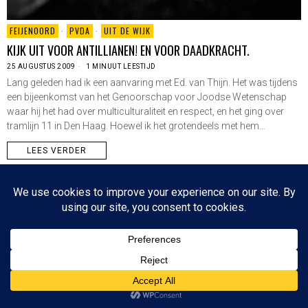
FEIJENOORD
·
PVDA
·
UIT DE WIJK
KIJK UIT VOOR ANTILLIANEN! EN VOOR DAADKRACHT.
25 AUGUSTUS 2009
1 MINUUT LEESTIJD
Lang geleden had ik een aanvaring met Ed. van Thijn. Het was tijdens
een bijeenkomst van het Genoorschap voor Joodse Wetenschap
waar hij het had over multiculturaliteit en respect, en het ging over
tramlijn 11 in Den Haag. Hoewel ik het grotendeels met hem…
LEES VERDER
Since 2003 © All Rights Reserved | Foto's Robbert Baruch tenzij anders vermeld
NIEUWSBRIEF
CONTACT
BOVEN