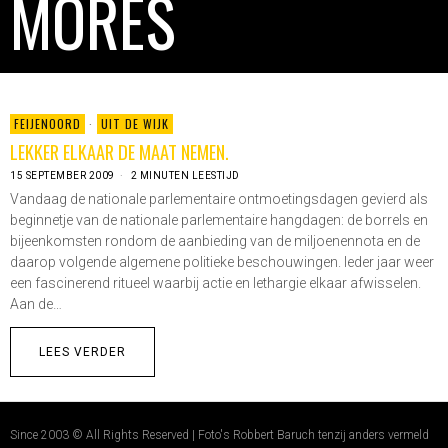
MORES
FEIJENOORD
·
UIT DE WIJK
LEKKER ELKAAR DE MAAT NEMEN.
15 SEPTEMBER 2009
2 MINUTEN LEESTIJD
Vandaag de nationale parlementaire ontmoetingsdagen gevierd als
beginnetje van de nationale parlementaire hangdagen: de borrels en
bijeenkomsten rondom de aanbieding van de miljoenennota en de
daarop volgende algemene politieke beschouwingen. Ieder jaar weer
een fascinerend ritueel waarbij actie en lethargie elkaar afwisselen.
Aan de…
LEES VERDER
Since 2003 © All Rights Reserved | Foto's Robbert Baruch tenzij anders vermeld