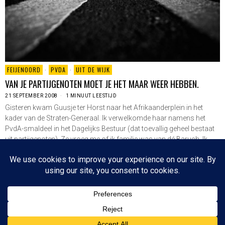
FEIJENOORD
·
PVDA
·
UIT DE WIJK
VAN JE PARTIJGENOTEN MOET JE HET MAAR WEER HEBBEN.
21 SEPTEMBER 2008
1 MINUUT LEESTIJD
Gisteren kwam Guusje ter Horst naar het Afrikaanderplein in het
kader van de Straten-Generaal. Ik verwelkomde haar namens het
PvdA-smaldeel in het Dagelijks Bestuur (dat toevallig geheel bestaat
uit partijgenoten). Ze vroeg me of ik familie was van dé Baruch. Ik
dacht dat ze…
LEES VERDER
Since 2003 © All Rights Reserved | Foto's Robbert Baruch tenzij anders vermeld
BOVEN