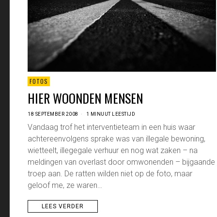
FOTOS
HIER WOONDEN MENSEN
18 SEPTEMBER 2008
1 MINUUT LEESTIJD
Vandaag trof het interventieteam in een huis waar
achtereenvolgens sprake was van illegale bewoning,
wietteelt, illegegale verhuur en nog wat zaken – na
meldingen van overlast door omwonenden – bijgaande
troep aan. De ratten wilden niet op de foto, maar
geloof me, ze waren…
LEES VERDER