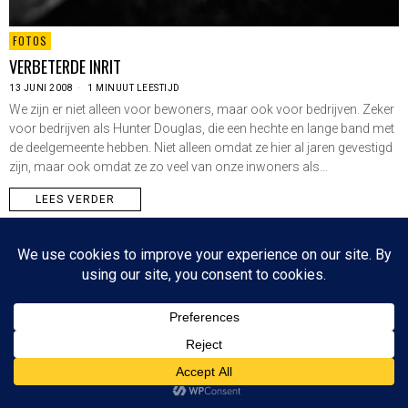
FOTOS
VERBETERDE INRIT
13 JUNI 2008
1 MINUUT LEESTIJD
We zijn er niet alleen voor bewoners, maar ook voor bedrijven. Zeker
voor bedrijven als Hunter Douglas, die een hechte en lange band met
de deelgemeente hebben. Niet alleen omdat ze hier al jaren gevestigd
zijn, maar ook omdat ze zo veel van onze inwoners als…
LEES VERDER
Since 2003 © All Rights Reserved | Foto's Robbert Baruch tenzij anders vermeld
NIEUWSBRIEF
CONTACT
BOVEN