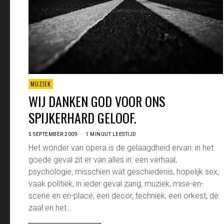
MUZIEK
WIJ DANKEN GOD VOOR ONS
SPIJKERHARD GELOOF.
5 SEPTEMBER 2009
1 MINUUT LEESTIJD
Het wonder van opera is de gelaagdheid ervan: in het
goede geval zit er van alles in: een verhaal,
psychologie, misschien wat geschiedenis, hopelijk sex,
vaak politiek, in ieder geval zang, muziek, mise-en-
scene en en-place, een decor, techniek, een orkest, de
zaal en het…