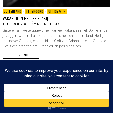
BUITENLAND
·
FEIJENOORD
·
UIT DE WIJK
VAKANTIE IN HEL (EN FLAKI)
16 AUGUSTUS 2008
3 MINUTEN LEESTIJD
Gisteren zijn we teruggekomen van een vakantie in Hel. Op Hel, moet
je zeggen, want net als Katendrecht is het een schiereiland. Hel ligt
tegenover Gdansk, en scheidt de Golf van Gdansk met de Oostzee.
Het is een prachtig natuurgebied, en pas sinds een…
LEES VERDER
Since 2003 © All Rights Reserved | Foto's Robbert Baruch tenzij anders vermeld
NIEUWSBRIEF
CONTACT
BOVEN