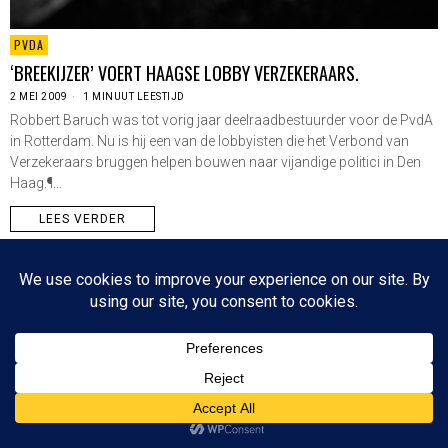
PVDA
‘BREEKIJZER’ VOERT HAAGSE LOBBY VERZEKERAARS.
2 MEI 2009
1 MINUUT LEESTIJD
Robbert Baruch was tot vorig jaar deelraadbestuurder voor de PvdA
in Rotterdam. Nu is hij een van de lobbyisten die het Verbond van
Verzekeraars bruggen helpen bouwen naar vijandige politici in Den
Haag.¶…
LEES VERDER
Since 2003 © All Rights Reserved | Foto's Robbert Baruch tenzij anders vermeld
NIEUWSBRIEF
CONTACT
BOVEN