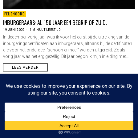
FEIJENOORD
INBURGERAARS: AL 150 JAAR EEN BEGRIP OP ZUID.
19 JUNI 2007
1 MINUUT LEESTIJD
In december vorig jaar was ik voor het eerst bij de uitreiking van de
inburgeringscertificaten aan inburgeraars, althans bij de certificaten
die voor het onderdeel "schoon en heel" werden uitgereikt. Zoals
vorig jaar was het erg gezellig. Dit jaar begon ik mijn inleiding met…
LEES VERDER
Since 2003 © All Rights Reserved | Foto's Robbert Baruch tenzij anders vermeld
NIEUWSBRIEF
CONTACT
BOVEN