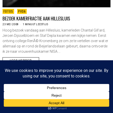
FOTOS
·
PVDA
BEZOEK KAMERFRACTIE AAN HILLESLUIS
23 MEI 2008
1 MINUUT LEESTIJD
Hoog bezoek vandaag aan Hillesluis; kamerleden Chantal Gill’ard,
Jeroen Dijsselbloem en Staf Depla kwamen een kijkje nemen. Eerst
ontving college RenÃ© Kronenberg ze om ze te vertellen over wat er
allemaal op en rond de Beijerlandselaan gebeurt, daarna ontvoerde
ik ze naar vrouwenhuiskamer NISA.…
LEES VERDER
Since 2003 © All Rights Reserved | Foto's Robbert Baruch tenzij anders vermeld
NIEUWSBRIEF
CONTACT
BOVEN