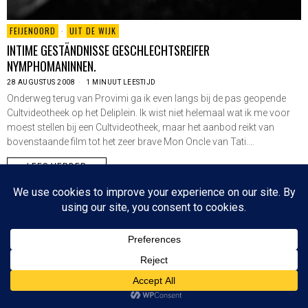
FEIJENOORD
·
UIT DE WIJK
INTIME GESTÄNDNISSE GESCHLECHTSREIFER
NYMPHOMANINNEN.
28 AUGUSTUS 2008
1 MINUUT LEESTIJD
Onderweg terug van Provimi ga ik even langs bij de pas geopende
Cultvideotheek op het Deliplein. Ik wist niet helemaal wat ik me voor
moest stellen bij een Cultvideotheek, maar het aanbod reikt van
bovenstaande film tot het zeer brave Mon Oncle van Tati.…
LEES VERDER
Since 2003 © All Rights Reserved | Foto's Robbert Baruch tenzij anders vermeld
NIEUWSBRIEF
CONTACT
BOVEN