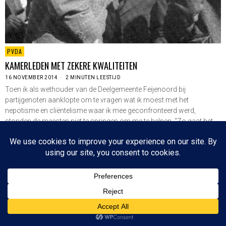
PVDA
KAMERLEDEN MET ZEKERE KWALITEITEN
16 NOVEMBER 2014
2 MINUTEN LEESTIJD
Toen ik als wethouder van de Deelgemeente Feijenoord bij
partijgenoten aanklopte om te vragen wat ik moest met het
nepotisme en cliëntelisme waar ik mee geconfronteerd werd,
stonden de meesten niet te springen om me te helpen. “Zo gaat het
nu eenmaal” en “Je…
LEES VERDER
Since 2003 © All Rights Reserved | Foto's Robbert Baruch tenzij anders vermeld
BOVEN
NIEUWSBRIEF
CONTACT