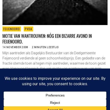
FEIJENOORD
·
PVDA
MOTIE VAN WANTROUWEN: NÓG EEN BIZARRE AVOND IN
FEIJENOORD.
14 NOVEMBER 2008
2 MINUTEN LEESTIJD
Mijn aantreden als Dagelijks Bestuurder van de Deelgemeente
Feijenoord verdiende al geen schoonheidsprijs. Een gedeelte van de
fractie stemde toen al tegen mijn aantreden, waarmee de toon gezet
was. Vanavond kreeg ik dan een motie van wantrouwen van mijn
eigen PvdA. Het was een…
LEES VERDER
Since 2003 © All Rights Reserved | Foto's Robbert Baruch tenzij anders vermeld
BOVEN